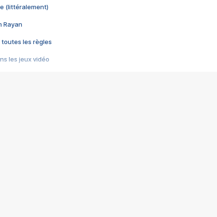
e (littéralement)
im Rayan
 toutes les règles
s les jeux vidéo
us choquant de Rockstar ? - Le scandale BULLY
e plus moche de Steam
du RÊVE tourne au CAUCHEMAR
pendant 8 heures
it… à tort
umiliés par un jeu vidéo
ire - Final Fantasy 8
ti un empire - Age of Empires
story DOFUS