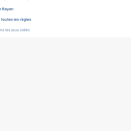
im Rayan
 toutes les règles
s les jeux vidéo
us choquant de Rockstar ? - Le scandale BULLY
e plus moche de Steam
du RÊVE tourne au CAUCHEMAR
pendant 8 heures
it… à tort
umiliés par un jeu vidéo
ire - Final Fantasy 8
ti un empire - Age of Empires
story DOFUS