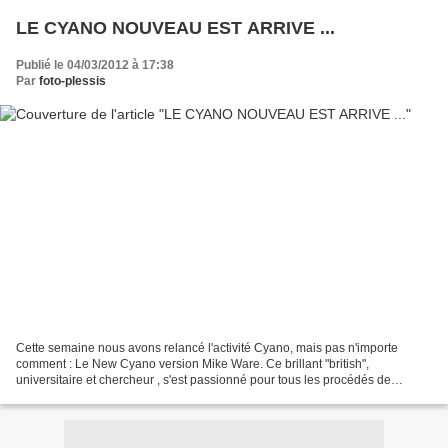
LE CYANO NOUVEAU EST ARRIVE ...
Publié le 04/03/2012 à 17:38
Par
foto-plessis
Cette semaine nous avons relancé l'activité Cyano, mais pas n'importe
comment : Le New Cyano version Mike Ware. Ce brillant "british",
universitaire et chercheur , s'est passionné pour tous les procédés de
reproduction ancien, à base de métaux nobles...