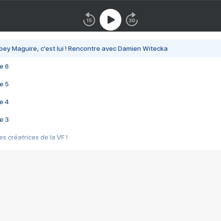
bey Maguire, c'est lui ! Rencontre avec Damien Witecka
e 6
e 5
e 4
e 3
s créatrices de la VF !
e 2
e 1
e Mektoub My Love arrive enfin ! Rencontre avec Shaïn Boumedine et Sal
i : après Toni en famille