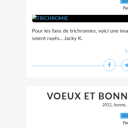
02.
Par
Pour les fans de trichromies, voici une im
soient rayés... Jacky K.
L
VOEUX ET BONNE
,
,
2012
bonne
02.
Par