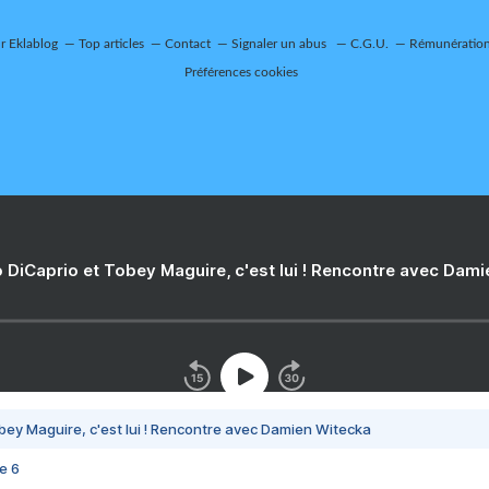
ur Eklablog
Top articles
Contact
Signaler un abus
C.G.U.
Rémunération 
Préférences cookies
 DiCaprio et Tobey Maguire, c'est lui ! Rencontre avec Dam
bey Maguire, c'est lui ! Rencontre avec Damien Witecka
e 6