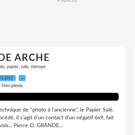
Publicité
DE ARCHE
,
,
,
de
papier
sale
stenope
01.2012
…
 foto-plessis
chnique de "photo à l'ancienne", le Papier Salé.
édé, il s'agit d'un contact d'un négatif 6x9, fait
voix... Pierre D. GRANDE...