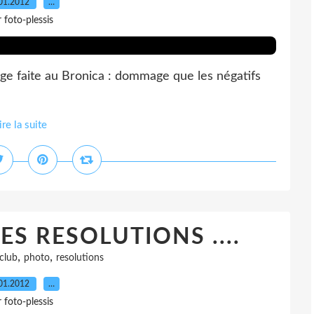
01.2012
…
 foto-plessis
age faite au Bronica : dommage que les négatifs
ire la suite
S RESOLUTIONS ....
,
,
club
photo
resolutions
01.2012
…
 foto-plessis