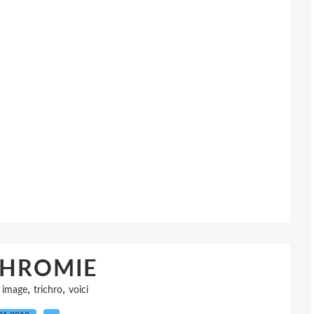
CHROMIE
,
,
,
image
trichro
voici