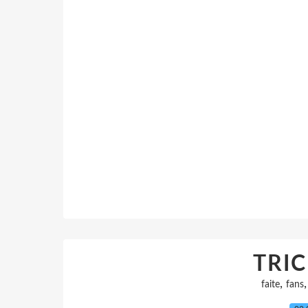
TRI
,
faite
fans