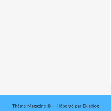
Thème Magazine © - Hébergé par
Eklablog