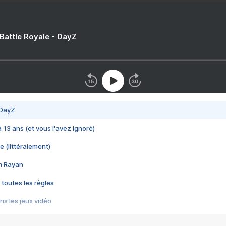
 Battle Royale - DayZ
 DayZ
 a 13 ans (et vous l'avez ignoré)
e (littéralement)
im Rayan
 toutes les règles
s les jeux vidéo
us choquant de Rockstar ? - Le scandale BULLY