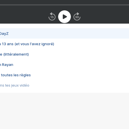
 DayZ
 a 13 ans (et vous l'avez ignoré)
e (littéralement)
im Rayan
 toutes les règles
s les jeux vidéo
us choquant de Rockstar ? - Le scandale BULLY
e plus moche de Steam
du RÊVE tourne au CAUCHEMAR
pendant 8 heures