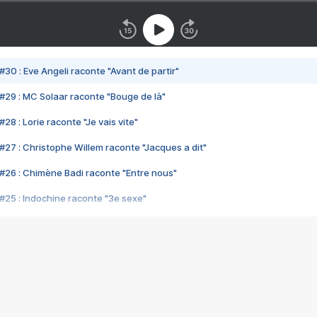
#30 : Eve Angeli raconte "Avant de partir"
#29 : MC Solaar raconte "Bouge de là"
28 : Lorie raconte "Je vais vite"
#27 : Christophe Willem raconte "Jacques a dit"
#26 : Chimène Badi raconte "Entre nous"
#25 : Indochine raconte "3e sexe"
#24 : Zaho raconte "C'est chelou"
#23 : Patrick Bruel raconte "Au café des délices"
#22 : Kyo raconte "Le chemin"
#21 : Nolwenn Leroy raconte "Cassé"