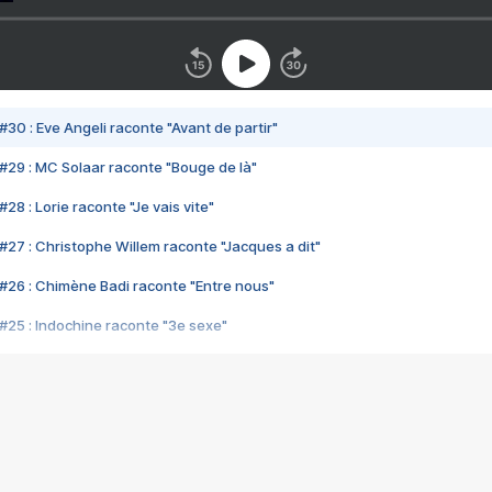
#30 : Eve Angeli raconte "Avant de partir"
#29 : MC Solaar raconte "Bouge de là"
28 : Lorie raconte "Je vais vite"
#27 : Christophe Willem raconte "Jacques a dit"
#26 : Chimène Badi raconte "Entre nous"
#25 : Indochine raconte "3e sexe"
#24 : Zaho raconte "C'est chelou"
#23 : Patrick Bruel raconte "Au café des délices"
#22 : Kyo raconte "Le chemin"
#21 : Nolwenn Leroy raconte "Cassé"