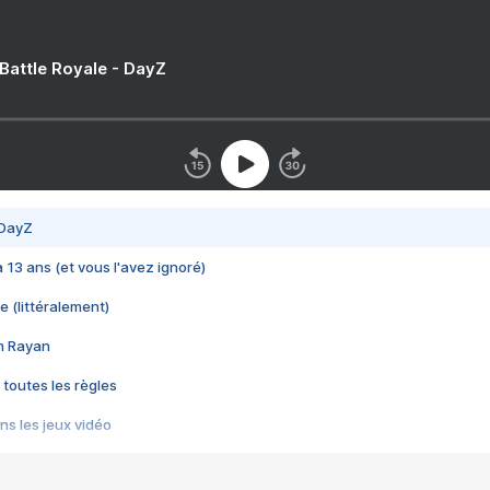
 Battle Royale - DayZ
 DayZ
 a 13 ans (et vous l'avez ignoré)
e (littéralement)
im Rayan
 toutes les règles
s les jeux vidéo
us choquant de Rockstar ? - Le scandale BULLY