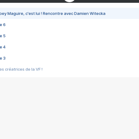
bey Maguire, c'est lui ! Rencontre avec Damien Witecka
e 6
e 5
e 4
e 3
s créatrices de la VF !
e 2
e 1
e Mektoub My Love arrive enfin ! Rencontre avec Shaïn Boumedine et Sal
i : après Toni en famille
elle réalise le bouleversant Dites lui que je l'aime
ais ! Rencontre autour de Vie privée de Rebecca Zlotowski